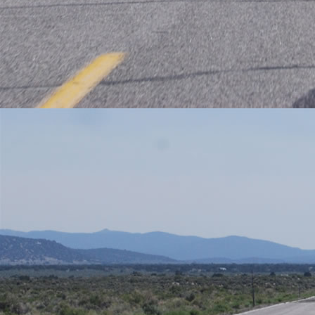
IMG_3525.jpg
IMG_3526.jpg
IMG_3527.jpg
I
IMG_3532.jpg
IMG_3533.jpg
IMG_3534.jpg
I
IMG_3537.jpg
IMG_3538.jpg
IMG_3539.jpg
I
IMG_3543.jpg
IMG_3544.jpg
IMG_3545.jpg
I