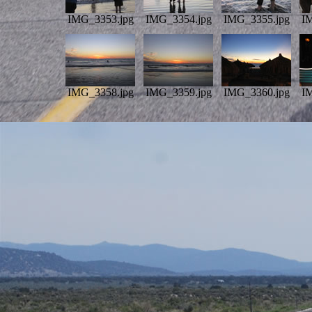
IMG_3353.jpg
IMG_3354.jpg
IMG_3355.jpg
I
IMG_3358.jpg
IMG_3359.jpg
IMG_3360.jpg
I
IMG_3363.jpg
IMG_3364.jpg
IMG_3365.jpg
I
IMG_3368.jpg
IMG_3369.jpg
IMG_3370.jpg
I
IMG_3373.jpg
IMG_3374.jpg
IMG_3375.jpg
I