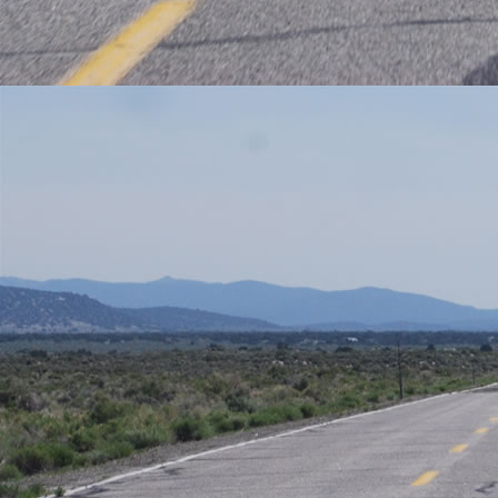
IMG_3428.jpg
IMG_3429.jpg
IMG_3430.jpg
I
IMG_3433.jpg
IMG_3434.jpg
IMG_3435.jpg
I
IMG_3441.jpg
IMG_3443.jpg
IMG_3444.jpg
I
IMG_3447.jpg
IMG_3448.jpg
IMG_3449.jpg
I