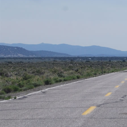
IMG_3501.jpg
IMG_3502.jpg
IMG_3504.jpg
I
IMG_3509.jpg
IMG_3510.jpg
IMG_3511.jpg
I
IMG_3514.jpg
IMG_3515.jpg
IMG_3516.jpg
I
IMG_3519.jpg
IMG_3520.jpg
IMG_3521.jpg
I