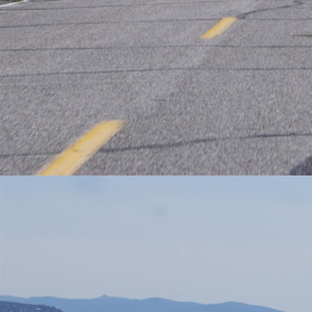
IMG_3453.jpg
IMG_3454.jpg
IMG_3455.jpg
I
IMG_3459.jpg
IMG_3460.jpg
IMG_3461.jpg
I
IMG_3464.jpg
IMG_3465.jpg
IMG_3466.jpg
I
IMG_3469.jpg
IMG_3470.jpg
IMG_3471.jpg
I
IMG_3474.jpg
IMG_3475.jpg
IMG_3477.jpg
I